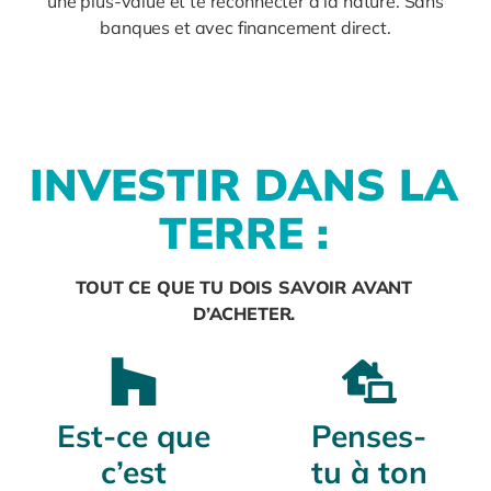
une plus-value et te reconnecter à la nature. Sans
banques et avec financement direct.
I
N
V
E
S
T
I
R
D
A
N
S
L
A
T
E
R
R
E
:
TOUT CE QUE TU DOIS SAVOIR AVANT
D’ACHETER.
Est-ce que
Penses-
c’est
tu à ton