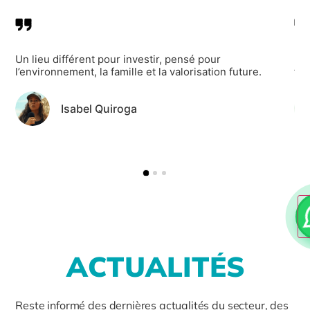
Un lieu différent pour investir, pensé pour
Il 
l’environnement, la famille et la valorisation future.
ten
Isabel Quiroga
A
C
T
U
A
L
I
T
É
S
Reste informé des dernières actualités du secteur, des