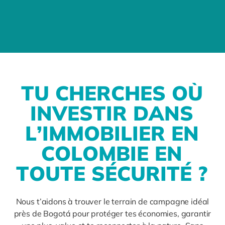
T
U
C
H
E
R
C
H
E
S
O
Ù
I
N
V
E
S
T
I
R
D
A
N
S
L
’
I
M
M
O
B
I
L
I
E
R
E
N
C
O
L
O
M
B
I
E
E
N
T
O
U
T
E
S
É
C
U
R
I
T
É
?
Nous t’aidons à trouver le terrain de campagne idéal
près de Bogotá pour protéger tes économies, garantir