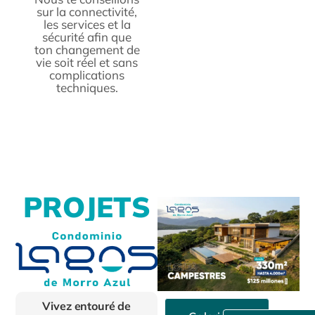
sur la connectivité,
les services et la
sécurité afin que
ton changement de
vie soit réel et sans
complications
techniques.
P
R
O
J
E
T
S
Vivez entouré de