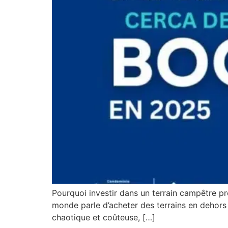
Pourquoi investir dans un terrain campêtre p
monde parle d’acheter des terrains en dehors 
chaotique et coûteuse, […]