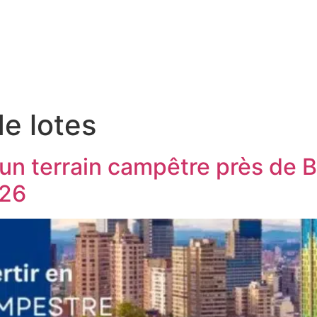
e lotes
 un terrain campêtre près de 
026